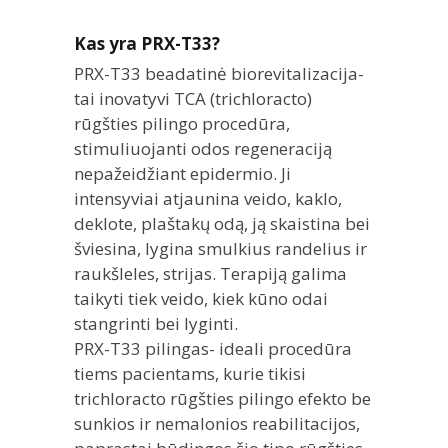
Kas yra PRX-T33?
PRX-T33 beadatinė biorevitalizacija-
tai inovatyvi TCA (trichloracto)
rūgšties pilingo procedūra,
stimuliuojanti odos regeneraciją
nepažeidžiant epidermio. Ji
intensyviai atjaunina veido, kaklo,
deklote, plaštakų odą, ją skaistina bei
šviesina, lygina smulkius randelius ir
raukšleles, strijas. Terapiją galima
taikyti tiek veido, kiek kūno odai
stangrinti bei lyginti.
PRX-T33 pilingas- ideali procedūra
tiems pacientams, kurie tikisi
trichloracto rūgšties pilingo efekto be
sunkios ir nemalonios reabilitacijos,