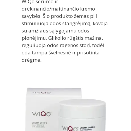
WiQo serumo ir
drėkinančio/maitinančio kremo
savybės. Šio produkto žemas pH
stimuliuoja odos stangrėjimą, kovoja
su amžiaus sąlygojamu odos
plonėjimu. Glikolio rūgštis mažina,
reguliuoja odos ragenos storį, todėl
oda tampa švelnesnė ir prisotinta
drėgme..