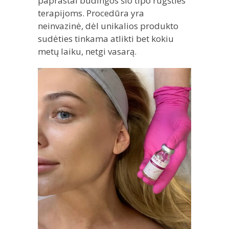
paprastai būdingos šio tipo rūgšties
terapijoms. Procedūra yra
neinvazinė, dėl unikalios produkto
sudėties tinkama atlikti bet kokiu
metų laiku, netgi vasarą.