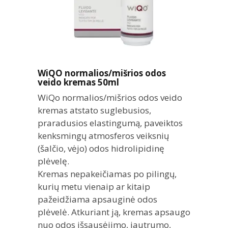
WiQO normalios/mišrios odos
veido kremas 50ml
WiQo normalios/mišrios odos veido
kremas atstato suglebusios,
praradusios elastingumą, paveiktos
kenksmingų atmosferos veiksnių
(šalčio, vėjo) odos hidrolipidinę
plėvelę.
Kremas nepakeičiamas po pilingų,
kurių metu vienaip ar kitaip
pažeidžiama apsauginė odos
plėvelė. Atkuriant ją, kremas apsaugo
nuo odos išsausėjimo, jautrumo,