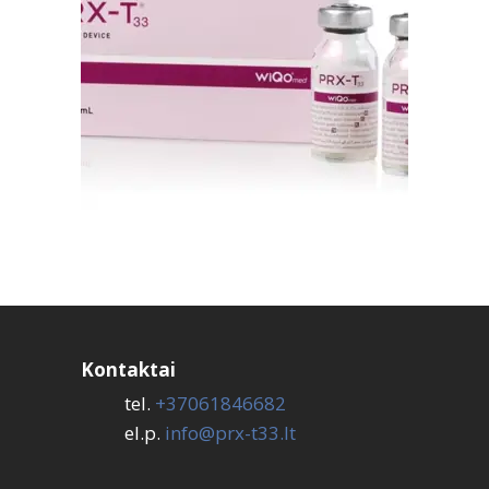
Kontaktai
tel.
+37061846682
el.p.
info@prx-t33.lt