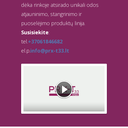
dėka rinkoje atsirado unikali odos
atjauninimo, stangrinimo ir
puoselėjimo produktų linija.
Susisiekite
:
tel.
+37061846682
el.p.
info@prx-t33.lt