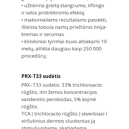
• užtikrina greitą stangrumo, liftingo
ir odos pridrėkinimo efektą;
• maksimaliems rezultatams pasiekti,
išleista tobula namų priežiūros linija-
kremas ir serumas
• klinikiniai tyrimai buvo atliekami 10
metų, atlikta daugiau kaip 250 000
procedūrų;
PRX-T33 sudėtis
PRX–T33 sudetis: 33% trichloroacto
rūgštis, itin žemos koncentracijos
vandenilio peroksidas, 5% kojinė
rūgštis.
TCA ( trichloracto rūgštis ) skverbiasi i
viršutinius dermos sluoksnius ją
stimuliuodama, skatindama