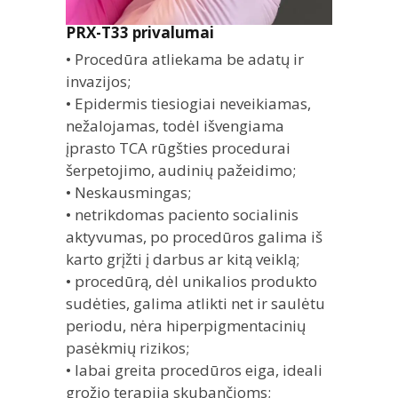
PRX-T33 privalumai
• Procedūra atliekama be adatų ir
invazijos;
• Epidermis tiesiogiai neveikiamas,
nežalojamas, todėl išvengiama
įprasto TCA rūgšties procedurai
šerpetojimo, audinių pažeidimo;
• Neskausmingas;
• netrikdomas paciento socialinis
aktyvumas, po procedūros galima iš
karto grįžti į darbus ar kitą veiklą;
• procedūrą, dėl unikalios produkto
sudėties, galima atlikti net ir saulėtu
periodu, nėra hiperpigmentacinių
pasėkmių rizikos;
• labai greita procedūros eiga, ideali
grožio terapija skubančioms;