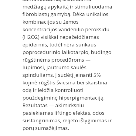
medžiagų apykaitą ir stimuliuodama
fibroblastų gamybą. Dėka unikalios
kombinacijos su žemos
koncentracijos vandenilio peroksidu
(H2O2) visiškai nepažeidžiamas
epidermis, todėl nėra sunkaus
poprocedūrinio laikotarpio, būdingo
rūgštinėms procedūroms —
lupimosi, jautrumo saulės
spinduliams. Į sudėtį įeinanti 5%
kojinė rūgštis šviesina bei skaistina
odą ir leidžia kontroliuoti
použdegiminę hiperpigmentaciją.
Rezultatas — akimirksniu
pasiekiamas liftingo efektas, odos
sustangrinimas, reljefo išlyginimas ir
porų sumažėjimas.